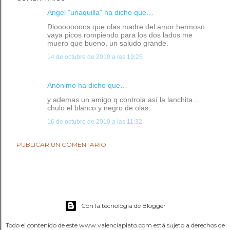
Angel "unaquilla"
ha dicho que…
Dioooooooos que olas madre del amor hermoso
vaya picos rompiendo para los dos lados me
muero que bueno, un saludo grande.
14 de octubre de 2010 a las 19:25
Anónimo ha dicho que…
y ademas un amigo q controla así la lanchita...
chulo el blanco y negro de olas.
16 de octubre de 2010 a las 11:32
PUBLICAR UN COMENTARIO
Con la tecnología de Blogger
Todo el contenido de este www.valenciaplato.com está sujeto a derechos de