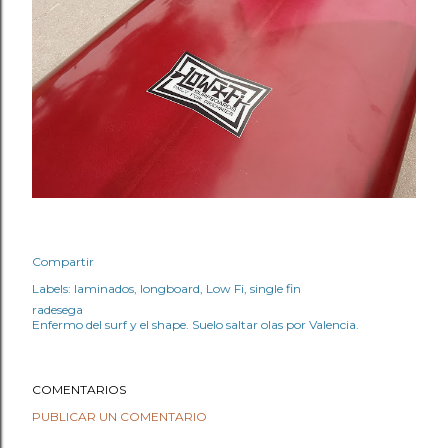
Compartir
Labels:
laminados
longboard
Low Fi
single fin
radesega
Enfermo del surf y el shape. Suelo saltar olas por Valencia.
COMENTARIOS
PUBLICAR UN COMENTARIO