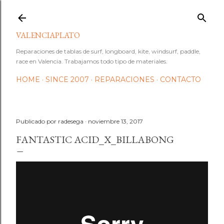
Ir al contenido principal
VALENCIAPLATO
Reparaciones de tablas de surf, longboard, kite, windsurf, paddle,
race en Valencia. Trabajamos todo tipo de materiales.
HOME
SINCE 2007
REPARACIONES
CONTACTO
Publicado por
radesega
noviembre 13, 2017
FANTASTIC ACID_X_BILLABONG