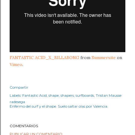
FANTASTIC ACID_X_BILLABONG
from
Summersite
on
Vimeo
.
Compartir
Labels:
Fantastic Acid
shape
shapers
surfboards
Tristan Mausse
radesega
Enfermo del surf y el shape. Suelo saltar olas por Valencia.
COMENTARIOS
PUBLICAR UN COMENTARIO