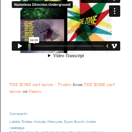
THE ZONE surf movie - Trailer
from
THE ZONE surf
movie
on
Vimeo
.
Compartir
Labels:
finless
movies
Peliculas
Ryan Burch
trailer
radesega