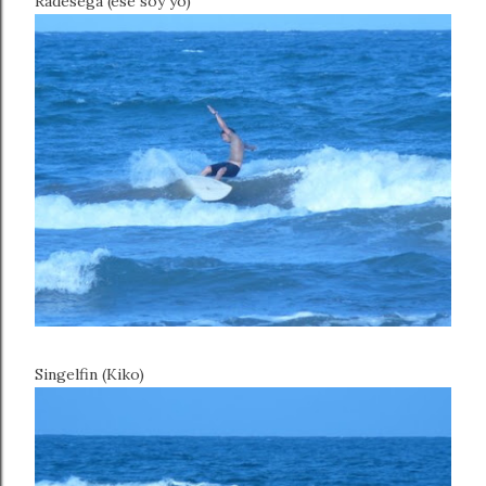
Radesega (ese soy yo)
Singelfin (Kiko)