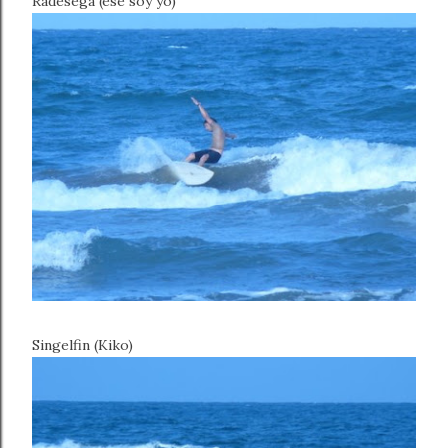
Radesega (ese soy yo)
Singelfin (Kiko)