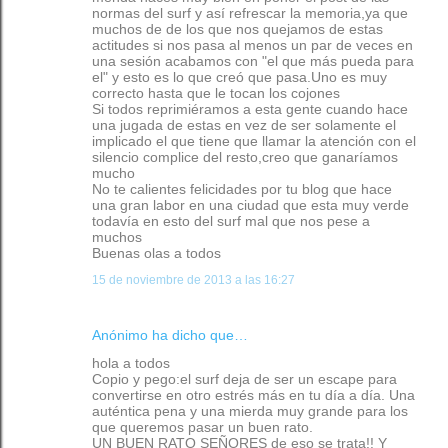
normas del surf y así refrescar la memoria,ya que
muchos de de los que nos quejamos de estas
actitudes si nos pasa al menos un par de veces en
una sesión acabamos con "el que más pueda para
el" y esto es lo que creó que pasa.Uno es muy
correcto hasta que le tocan los cojones
Si todos reprimiéramos a esta gente cuando hace
una jugada de estas en vez de ser solamente el
implicado el que tiene que llamar la atención con el
silencio complice del resto,creo que ganaríamos
mucho
No te calientes felicidades por tu blog que hace
una gran labor en una ciudad que esta muy verde
todavía en esto del surf mal que nos pese a
muchos
Buenas olas a todos
15 de noviembre de 2013 a las 16:27
Anónimo ha dicho que…
hola a todos
Copio y pego:el surf deja de ser un escape para
convertirse en otro estrés más en tu día a día. Una
auténtica pena y una mierda muy grande para los
que queremos pasar un buen rato.
UN BUEN RATO SEÑORES de eso se trata!! Y