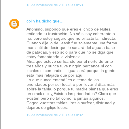
18 de noviembre de 2013 a las 8:53
colin
ha dicho que…
Anónimo, supongo que eres el chico de Nules,
entiendo tu frustración. No sé si soy coherente o
no, pero estoy seguro que no pillaste la indirecta.
Cuando dije lo del leash fue solamente una forma
más sutil de decir que lo sacará del agua a base
de patadas, y eso solo para que no se diga que
estoy fomentando la violencia.
Mira que estuve surfeando por el norte durante
tres años y nunca tuve ningún percance ni con
locales ni con nadie… igual será porque la gente
está más relajada que por aquí.
Lo que nunca entendí es el tema de las
prioridades por ser local, o por llevar 3 días más
sobre la tabla, o porque tu madre piensa que eres
un crack etc. ¿Existen las prioridades? Claro que
existen pero no tal como la pintan algunos.
Coged vuestras tablas, iros a surfear, disfrutad y
dejaros de gilipolleces.
19 de noviembre de 2013 a las 0:32