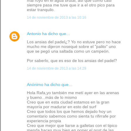
mal royo en el agua brutal; así que como casi
siempre pasa me tuve que ir a el otro pico para
estar tranquilo.
14 de noviembre de 2013 a las 10:16
Antonio
ha dicho que…
Los ansias del padel¿? Yo no estuve pero no hace
mucho me dijeron nosequé sobre el "palito" uno
que se pegó una saltada como un campeón.
Por saberlo, que es eso de los ansias del padel?
14 de noviembre de 2013 a las 14:29
Anónimo ha dicho que…
Hola Rafa,yo también me metí ayer en las arenas
y bueno...más de lo mismo
Creo que en esta ciudad estamos en la gran
mayoría por madurar en esto del surf
Creo que todos los que hemos dejado hoy un
comentario sabemos como sienta tu rifirrafe por
experiencia propia
Creo que mejor que liarse a galletas con el tipico
menda haces muy bien en poner el post de las