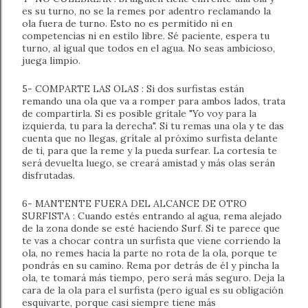
es su turno, no se la remes por adentro reclamando la
ola fuera de turno. Esto no es permitido ni en
competencias ni en estilo libre. Sé paciente, espera tu
turno, al igual que todos en el agua. No seas ambicioso,
juega limpio.
5- COMPARTE LAS OLAS : Si dos surfistas están
remando una ola que va a romper para ambos lados, trata
de compartirla. Si es posible grítale "Yo voy para la
izquierda, tu para la derecha". Si tu remas una ola y te das
cuenta que no llegas, grítale al próximo surfista delante
de ti, para que la reme y la pueda surfear. La cortesía te
será devuelta luego, se creará amistad y más olas serán
disfrutadas.
6- MANTENTE FUERA DEL ALCANCE DE OTRO
SURFISTA : Cuando estés entrando al agua, rema alejado
de la zona donde se esté haciendo Surf. Si te parece que
te vas a chocar contra un surfista que viene corriendo la
ola, no remes hacia la parte no rota de la ola, porque te
pondrás en su camino. Rema por detrás de él y pincha la
ola, te tomará más tiempo, pero será más seguro. Deja la
cara de la ola para el surfista (pero igual es su obligación
esquivarte, porque casi siempre tiene más