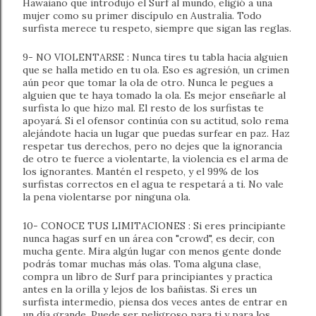
Hawaiano que introdujo el Surf al mundo, eligió a una
mujer como su primer discípulo en Australia. Todo
surfista merece tu respeto, siempre que sigan las reglas.
9- NO VIOLENTARSE : Nunca tires tu tabla hacia alguien
que se halla metido en tu ola. Eso es agresión, un crimen
aún peor que tomar la ola de otro. Nunca le pegues a
alguien que te haya tomado la ola. Es mejor enseñarle al
surfista lo que hizo mal. El resto de los surfistas te
apoyará. Si el ofensor continúa con su actitud, solo rema
alejándote hacia un lugar que puedas surfear en paz. Haz
respetar tus derechos, pero no dejes que la ignorancia
de otro te fuerce a violentarte, la violencia es el arma de
los ignorantes. Mantén el respeto, y el 99% de los
surfistas correctos en el agua te respetará a ti. No vale
la pena violentarse por ninguna ola.
10- CONOCE TUS LIMITACIONES : Si eres principiante
nunca hagas surf en un área con "crowd", es decir, con
mucha gente. Mira algún lugar con menos gente donde
podrás tomar muchas más olas. Toma alguna clase,
compra un libro de Surf para principiantes y practica
antes en la orilla y lejos de los bañistas. Si eres un
surfista intermedio, piensa dos veces antes de entrar en
un día grande. Puede ser peligroso para ti y para los