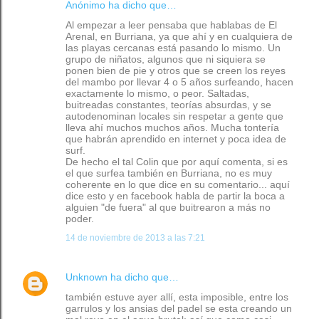
Anónimo ha dicho que…
Al empezar a leer pensaba que hablabas de El
Arenal, en Burriana, ya que ahí y en cualquiera de
las playas cercanas está pasando lo mismo. Un
grupo de niñatos, algunos que ni siquiera se
ponen bien de pie y otros que se creen los reyes
del mambo por llevar 4 o 5 años surfeando, hacen
exactamente lo mismo, o peor. Saltadas,
buitreadas constantes, teorías absurdas, y se
autodenominan locales sin respetar a gente que
lleva ahí muchos muchos años. Mucha tontería
que habrán aprendido en internet y poca idea de
surf.
De hecho el tal Colin que por aquí comenta, si es
el que surfea también en Burriana, no es muy
coherente en lo que dice en su comentario... aquí
dice esto y en facebook habla de partir la boca a
alguien "de fuera" al que buitrearon a más no
poder.
14 de noviembre de 2013 a las 7:21
Unknown
ha dicho que…
también estuve ayer allí, esta imposible, entre los
garrulos y los ansias del padel se esta creando un