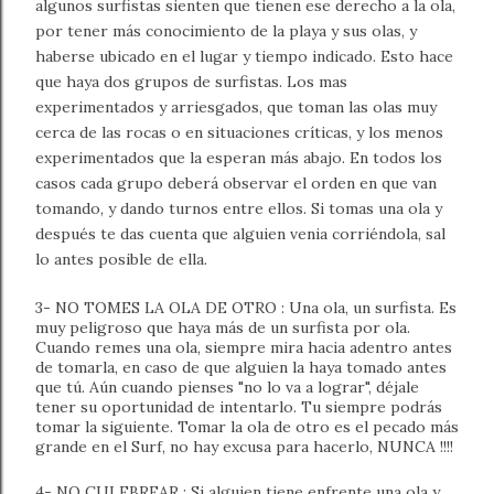
algunos surfistas sienten que tienen ese derecho a la ola,
por tener más conocimiento de la playa y sus olas, y
haberse ubicado en el lugar y tiempo indicado. Esto hace
que haya dos grupos de surfistas. Los mas
experimentados y arriesgados, que toman las olas muy
cerca de las rocas o en situaciones críticas, y los menos
experimentados que la esperan más abajo. En todos los
casos cada grupo deberá observar el orden en que van
tomando, y dando turnos entre ellos. Si tomas una ola y
después te das cuenta que alguien venia corriéndola, sal
lo antes posible de ella.
3- NO TOMES LA OLA DE OTRO : Una ola, un surfista. Es
muy peligroso que haya más de un surfista por ola.
Cuando remes una ola, siempre mira hacia adentro antes
de tomarla, en caso de que alguien la haya tomado antes
que tú. Aún cuando pienses "no lo va a lograr", déjale
tener su oportunidad de intentarlo. Tu siempre podrás
tomar la siguiente. Tomar la ola de otro es el pecado más
grande en el Surf, no hay excusa para hacerlo, NUNCA !!!!
4- NO CULEBREAR : Si alguien tiene enfrente una ola y