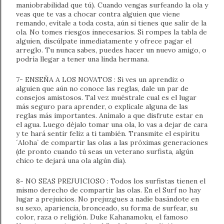
maniobrabilidad que tú). Cuando vengas surfeando la ola y
veas que te vas a chocar contra alguien que viene
remando, evítale a toda costa, aún si tienes que salir de la
ola. No tomes riesgos innecesarios. Si rompes la tabla de
alguien, discúlpate inmediatamente y ofrece pagar el
arreglo. Tu nunca sabes, puedes hacer un nuevo amigo, o
podría llegar a tener una linda hermana.
7- ENSEÑA A LOS NOVATOS : Si ves un aprendiz o
alguien que aún no conoce las reglas, dale un par de
consejos amistosos. Tal vez muéstrale cual es el lugar
más seguro para aprender, o explícale alguna de las
reglas más importantes. Anímalo a que disfrute estar en
el agua. Luego déjalo tomar una ola, lo vas a dejar de cara
y te hará sentir feliz a ti también. Transmite el espíritu
´Aloha` de compartir las olas a las próximas generaciones
(de pronto cuando tú seas un veterano surfista, algún
chico te dejará una ola algún día).
8- NO SEAS PREJUICIOSO : Todos los surfistas tienen el
mismo derecho de compartir las olas. En el Surf no hay
lugar a prejuicios. No prejuzgues a nadie basándote en
su sexo, apariencia, bronceado, su forma de surfear, su
color, raza o religión. Duke Kahanamoku, el famoso