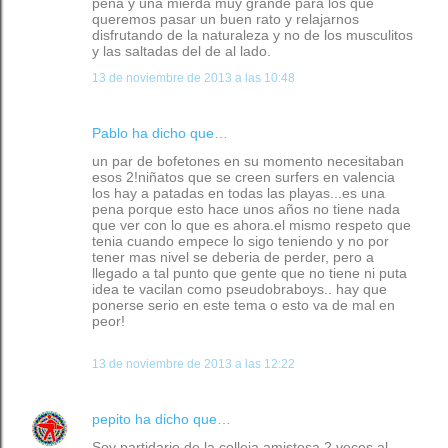
pena y una mierda muy grande para los que
queremos pasar un buen rato y relajarnos
disfrutando de la naturaleza y no de los musculitos
y las saltadas del de al lado.
13 de noviembre de 2013 a las 10:48
Pablo ha dicho que…
un par de bofetones en su momento necesitaban
esos 2!niñatos que se creen surfers en valencia
los hay a patadas en todas las playas...es una
pena porque esto hace unos años no tiene nada
que ver con lo que es ahora.el mismo respeto que
tenia cuando empece lo sigo teniendo y no por
tener mas nivel se deberia de perder, pero a
llegado a tal punto que gente que no tiene ni puta
idea te vacilan como pseudobraboys.. hay que
ponerse serio en este tema o esto va de mal en
peor!
13 de noviembre de 2013 a las 12:22
pepito
ha dicho que…
Soy partidario de la colleja amistosa,2 veces al