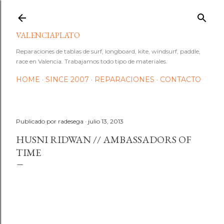
Ir al contenido principal
VALENCIAPLATO
Reparaciones de tablas de surf, longboard, kite, windsurf, paddle,
race en Valencia. Trabajamos todo tipo de materiales.
HOME
SINCE 2007
REPARACIONES
CONTACTO
Publicado por
radesega
julio 13, 2013
HUSNI RIDWAN // AMBASSADORS OF
TIME