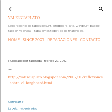
Ir al contenido principal
VALENCIAPLATO
Reparaciones de tablas de surf, longboard, kite, windsurf, paddle,
race en Valencia. Trabajamos todo tipo de materiales.
HOME
SINCE 2007
REPARACIONES
CONTACTO
Publicado por
radesega
febrero 27, 2012
http://valenciaplato.blogspot.com/2007/11/reflexiones
-sobre-el-longboard.html
Compartir
Labels:
mis entradas