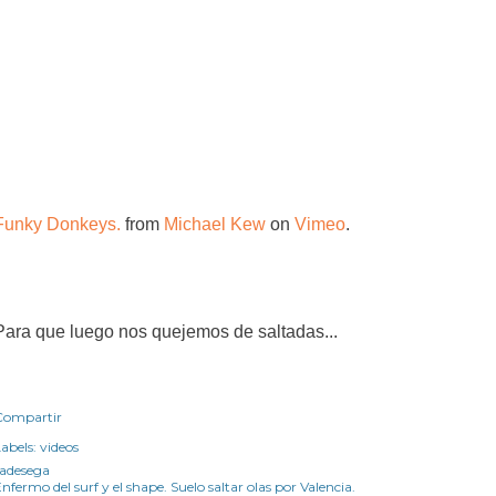
Funky Donkeys.
from
Michael Kew
on
Vimeo
.
Para que luego nos quejemos de saltadas...
Compartir
abels:
videos
radesega
nfermo del surf y el shape. Suelo saltar olas por Valencia.