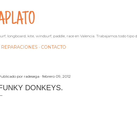
Ir al contenido principal
APLATO
urf, longboard, kite, windsurf, paddle, race en Valencia. Trabajamos todo tipo d
REPARACIONES
CONTACTO
Publicado por
radesega
febrero 09, 2012
FUNKY DONKEYS.