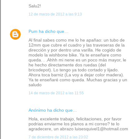
Salu2!
12 de marzo de 2012 a las 9:13
Pum
ha dicho que…
Al final sabes como me lo he apañao: un tubo de
12mm que cubre el cuadro y las traveseras de la
dirección y por dentro una varilla. He cogido de
modelo la wishbone bike. Ya te enseñare como
queda. . .Ahhh mi nene es un poco más mayor, le
he hecho directamente dos ruedas (del
bricodepot). Lo tengo ya todo cortado y lijado.
Ahora toca barniz (La voy a dejar color madera).
Ya te enseñaré como queda. Muchas gracias y un
saludo
14 de marzo de 2012 a las 11:55
Anónimo ha dicho que…
Hola, excelente trabajo, felicitaciones, por favor
podrias enviarme los planos a mi correo? te lo
agradecere, un abrazo luisesquivel1@hotmail.com
7 de diciembre de 2012 a las 23:02