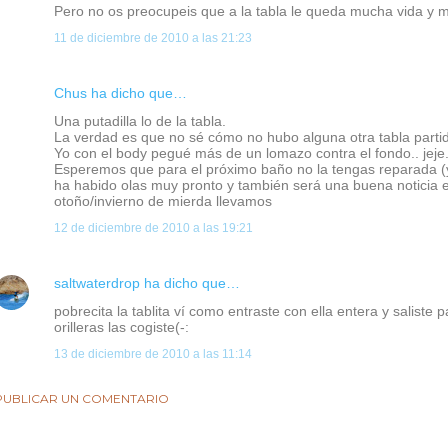
Pero no os preocupeis que a la tabla le queda mucha vida y mu
11 de diciembre de 2010 a las 21:23
Chus
ha dicho que…
Una putadilla lo de la tabla.
La verdad es que no sé cómo no hubo alguna otra tabla parti
Yo con el body pegué más de un lomazo contra el fondo.. jeje
Esperemos que para el próximo baño no la tengas reparada (y
ha habido olas muy pronto y también será una buena noticia 
otoño/invierno de mierda llevamos
12 de diciembre de 2010 a las 19:21
saltwaterdrop
ha dicho que…
pobrecita la tablita ví como entraste con ella entera y saliste pa
orilleras las cogiste(-:
13 de diciembre de 2010 a las 11:14
PUBLICAR UN COMENTARIO