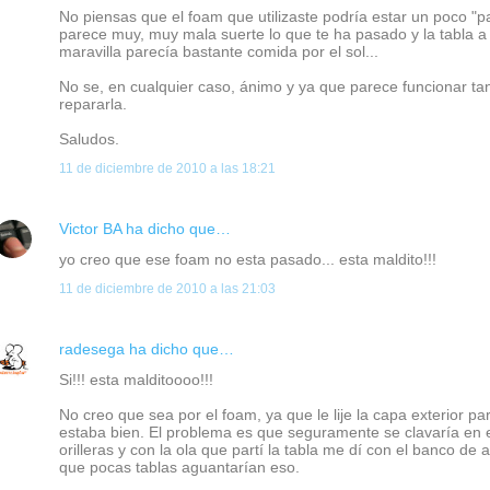
No piensas que el foam que utilizaste podría estar un poco "p
parece muy, muy mala suerte lo que te ha pasado y la tabla a p
maravilla parecía bastante comida por el sol...
No se, en cualquier caso, ánimo y ya que parece funcionar ta
repararla.
Saludos.
11 de diciembre de 2010 a las 18:21
Victor BA
ha dicho que…
yo creo que ese foam no esta pasado... esta maldito!!!
11 de diciembre de 2010 a las 21:03
radesega
ha dicho que…
Si!!! esta malditoooo!!!
No creo que sea por el foam, ya que le lije la capa exterior p
estaba bien. El problema es que seguramente se clavaría en e
orilleras y con la ola que partí la tabla me dí con el banco de 
que pocas tablas aguantarían eso.