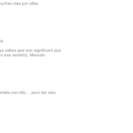
chas olas por pillar.
da.
.
a sabes que eso significará que
en ese sentido). Menudo
rtida con ella.....pero las olas