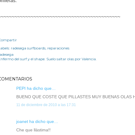
orilleras.
~~~~~~~~~~~~~~~~~~~~~~~~~~~~~~~~~~~~~~~~~~~~~
Compartir
abels:
radesega surfboards
reparaciones
radesega
nfermo del surf y el shape. Suelo saltar olas por Valencia.
COMENTARIOS
PEPI ha dicho que…
BUENO QUE COSTE QUE PILLASTES MUY BUENAS OLAS H
11 de diciembre de 2010 a las 17:31
joanet ha dicho que…
Che que llàstima!!