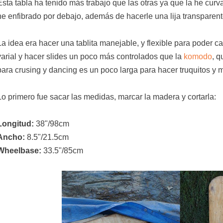
Esta tabla ha tenido más trabajo que las otras ya que la he curv
he enfibrado por debajo, además de hacerle una lija transparent
La idea era hacer una tablita manejable, y flexible para poder c
varial y hacer slides un poco más controlados que la
komodo
, 
para crusing y dancing es un poco larga para hacer truquitos y m
Lo primero fue sacar las medidas, marcar la madera y cortarla:
Longitud:
38"/98cm
Ancho:
8.5"/21.5cm
Wheelbase:
33.5"/85cm