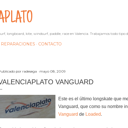
Ir al contenido principal
APLATO
urf, longboard, kite, windsurf, paddle, race en Valencia. Trabajamos todo tipo d
REPARACIONES
CONTACTO
Publicado por
radesega
mayo 08, 2009
VALENCIAPLATO VANGUARD
Este es el último longskate que me
Vanguard, que como su nombre in
Vanguard
de
Loaded
.