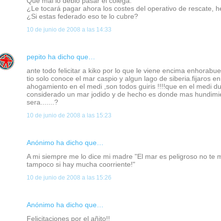
Que mal lo debió pasar el colega.
¿Le tocará pagar ahora los costes del operativo de rescate, h
¿Si estas federado eso te lo cubre?
10 de junio de 2008 a las 14:33
pepito
ha dicho que…
ante todo felicitar a kiko por lo que le viene encima enhorabuen
tio solo conoce el mar caspio y algun lago de siberia.fijaros e
ahogamiento en el medi ,son todos guiris !!!!que en el medi du
considerado un mar jodido y de hecho es donde mas hundimie
sera.......?
10 de junio de 2008 a las 15:23
Anónimo ha dicho que…
A mi siempre me lo dice mi madre "El mar es peligroso no te 
tampoco si hay mucha coorriente!"
10 de junio de 2008 a las 15:26
Anónimo ha dicho que…
Felicitaciones por el añito!!