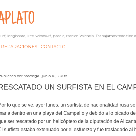
Ir al contenido principal
APLATO
urf, longboard, kite, windsurf, paddle, race en Valencia. Trabajamos todo tipo d
REPARACIONES
CONTACTO
Publicado por
radesega
junio 10, 2008
RESCATADO UN SURFISTA EN EL CAM
Por lo que se ve, ayer lunes, un surfista de nacionalidad rusa 
mar a dentro en una playa del Campello y debido a lo picado del
que ser rescatado por un helicóptero de la diputación de Alicant
El surfista estaba extenuado por el esfuerzo y fue trasladado al