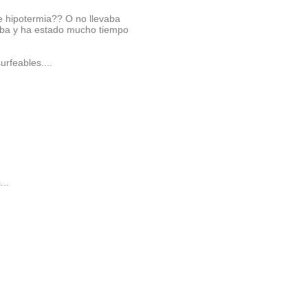
e hipotermia?? O no llevaba
vaba y ha estado mucho tiempo
urfeables....
...