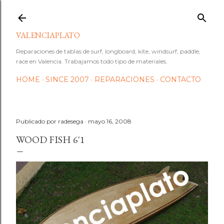
Ir al contenido principal
VALENCIAPLATO
Reparaciones de tablas de surf, longboard, kite, windsurf, paddle,
race en Valencia. Trabajamos todo tipo de materiales.
HOME
SINCE 2007
REPARACIONES
CONTACTO
Publicado por
radesega
mayo 16, 2008
WOOD FISH 6'1