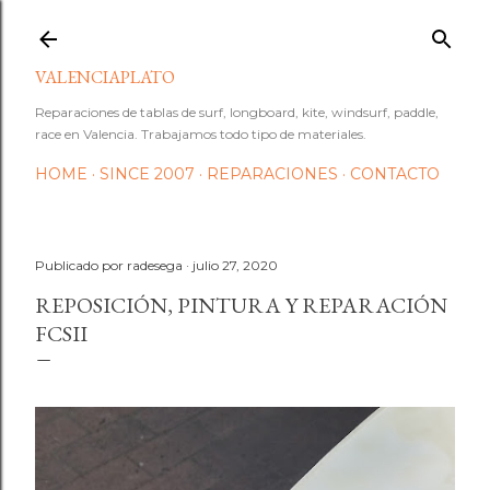
Ir al contenido principal
VALENCIAPLATO
Reparaciones de tablas de surf, longboard, kite, windsurf, paddle,
race en Valencia. Trabajamos todo tipo de materiales.
HOME
SINCE 2007
REPARACIONES
CONTACTO
Publicado por
radesega
julio 27, 2020
REPOSICIÓN, PINTURA Y REPARACIÓN
FCSII