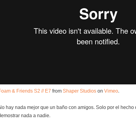
Foam & Friends S2 // E7
from
Shaper Studios
on
Vimeo
.
No hay nada mejor que un baño con amigos. Solo por el hecho de
demostrar nada a nadie.