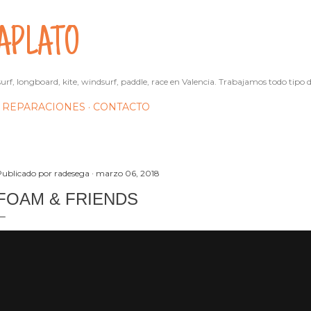
Ir al contenido principal
APLATO
urf, longboard, kite, windsurf, paddle, race en Valencia. Trabajamos todo tipo d
REPARACIONES
CONTACTO
Publicado por
radesega
marzo 06, 2018
FOAM & FRIENDS