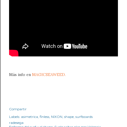
Más info en
MAGICSEAWEED.
Compartir
Labels:
asimetrica
finless
NIXON
shape
surfboards
radesega
Enfermo del surf y el shape. Suelo saltar olas por Valencia.