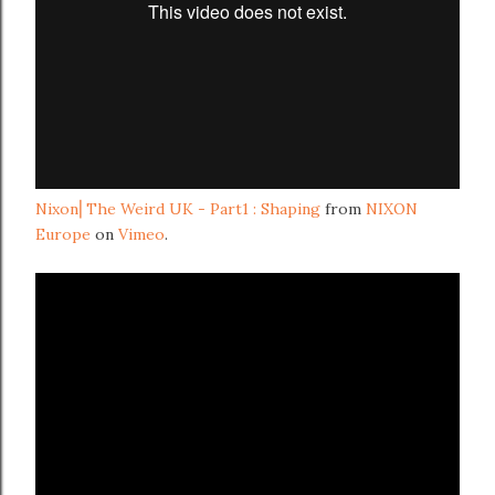
Nixon⎜The Weird UK - Part1 : Shaping
from
NIXON
Europe
on
Vimeo
.