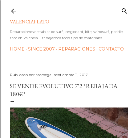
Ir al contenido principal
VALENCIAPLATO
Reparaciones de tablas de surf, longboard, kite, windsurf, paddle,
race en Valencia. Trabajamos todo tipo de materiales.
HOME
SINCE 2007
REPARACIONES
CONTACTO
Publicado por
radesega
septiembre 11, 2017
SE VENDE EVOLUTIVO 7'2 *REBAJADA
180€*