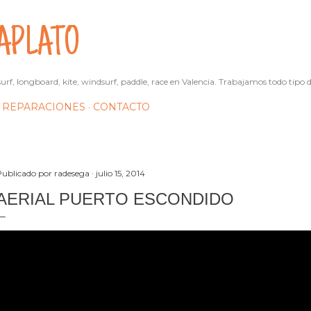
Ir al contenido principal
APLATO
urf, longboard, kite, windsurf, paddle, race en Valencia. Trabajamos todo tipo d
REPARACIONES
CONTACTO
Publicado por
radesega
julio 15, 2014
AERIAL PUERTO ESCONDIDO