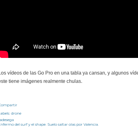
Los vídeos de las Go Pro en una tabla ya cansan, y algunos víd
este tiene imágenes realmente chulas.
Compartir
abels:
drone
radesega
nfermo del surf y el shape. Suelo saltar olas por Valencia.