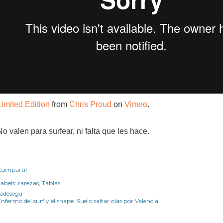
Limited Edition
from
Chris Proud
on
Vimeo
.
No valen para surfear, ni falta que les hace.
Compartir
abels:
rarezas
Tablas
radesega
nfermo del surf y el shape. Suelo saltar olas por Valencia.