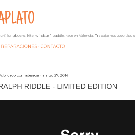
Ir al contenido principal
APLATO
urf, longboard, kite, windsurf, paddle, race en Valencia. Trabajamos todo tipo d
REPARACIONES
CONTACTO
Publicado por
radesega
marzo 27, 2014
RALPH RIDDLE - LIMITED EDITION