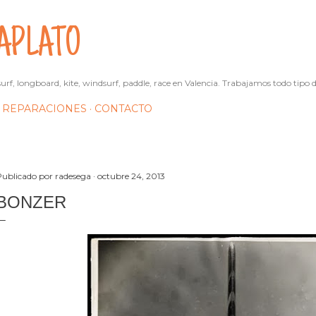
Ir al contenido principal
APLATO
urf, longboard, kite, windsurf, paddle, race en Valencia. Trabajamos todo tipo d
REPARACIONES
CONTACTO
Publicado por
radesega
octubre 24, 2013
BONZER