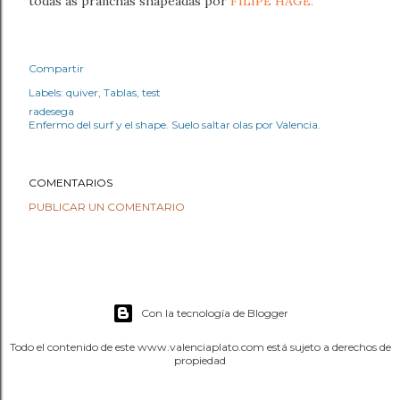
todas as pranchas shapeadas por
FILIPE HAGE.
Compartir
Labels:
quiver
Tablas
test
radesega
Enfermo del surf y el shape. Suelo saltar olas por Valencia.
COMENTARIOS
PUBLICAR UN COMENTARIO
Con la tecnología de Blogger
Todo el contenido de este www.valenciaplato.com está sujeto a derechos de
propiedad