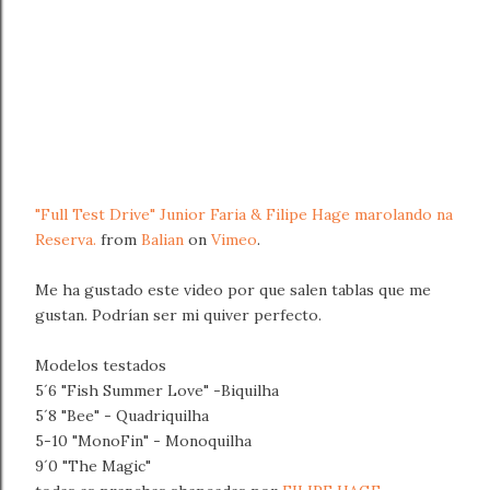
"Full Test Drive" Junior Faria & Filipe Hage marolando na
Reserva.
from
Balian
on
Vimeo
.
Me ha gustado este video por que salen tablas que me
gustan. Podrían ser mi quiver perfecto.
Modelos testados
5´6 "Fish Summer Love" -Biquilha
5´8 "Bee" - Quadriquilha
5-10 "MonoFin" - Monoquilha
9´0 "The Magic"