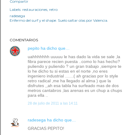
Compartir
Labels:
restauraciones
retro
radesega
Enfermo del surf y el shape. Suelo saltar olas por Valencia.
COMENTARIOS
pepito
ha dicho que…
uahhhhhhh uuuuu le has dado la vida se sale ,la
fibra parece recien puesta ..como lo has hecho?
puliendo y puliendo ? un gran trabajo ,siempre te
lo he dicho tu si estas en el norte ,no eres
ingeniero industrial .......( ah gracias por lo style
retro radical ,me ha llegado al alma ) que la
disfrutes ,,ah esa tabla ha surfeado mas de dos
metros cantabros ,las arenas es un chup a chups
para ella ..
28 de julio de 2011 a las 14:11
radesega
ha dicho que…
GRACIAS PEPITO!