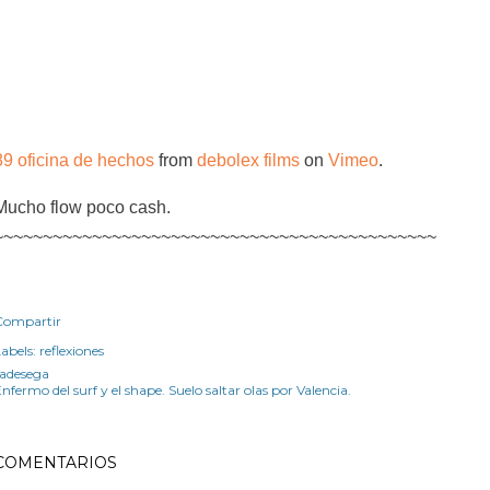
89 oficina de hechos
from
debolex films
on
Vimeo
.
Mucho flow poco cash.
~~~~~~~~~~~~~~~~~~~~~~~~~~~~~~~~~~~~~~~~~~~~~
Compartir
abels:
reflexiones
radesega
nfermo del surf y el shape. Suelo saltar olas por Valencia.
COMENTARIOS