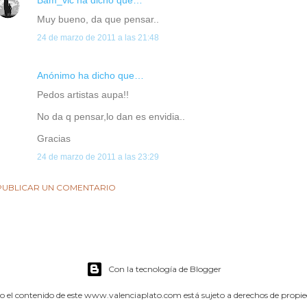
Bam_vlc
ha dicho que…
Muy bueno, da que pensar..
24 de marzo de 2011 a las 21:48
Anónimo ha dicho que…
Pedos artistas aupa!!
No da q pensar,lo dan es envidia..
Gracias
24 de marzo de 2011 a las 23:29
PUBLICAR UN COMENTARIO
Con la tecnología de Blogger
o el contenido de este www.valenciaplato.com está sujeto a derechos de propi