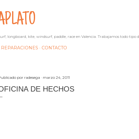
Ir al contenido principal
APLATO
urf, longboard, kite, windsurf, paddle, race en Valencia. Trabajamos todo tipo d
REPARACIONES
CONTACTO
Publicado por
radesega
marzo 24, 2011
OFICINA DE HECHOS