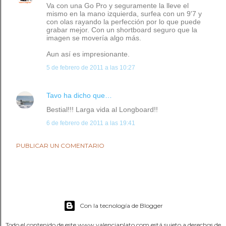
Va con una Go Pro y seguramente la lleve el
mismo en la mano izquierda, surfea con un 9'7 y
con olas rayando la perfección por lo que puede
grabar mejor. Con un shortboard seguro que la
imagen se movería algo más.
Aun así es impresionante.
5 de febrero de 2011 a las 10:27
Tavo
ha dicho que…
Bestial!!! Larga vida al Longboard!!
6 de febrero de 2011 a las 19:41
PUBLICAR UN COMENTARIO
Con la tecnología de Blogger
Todo el contenido de este www.valenciaplato.com está sujeto a derechos de