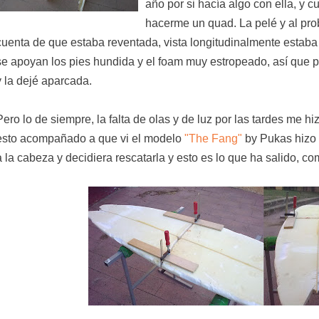
año por si hacía algo con ella, y 
hacerme un quad. La pelé y al pr
cuenta de que estaba reventada, vista longitudinalmente estaba
se apoyan los pies hundida y el foam muy estropeado, así que p
y la dejé aparcada.
Pero lo de siempre, la falta de olas y de luz por las tardes me hi
esto acompañado a que vi el modelo
"The Fang"
by Pukas hizo 
a la cabeza y decidiera rescatarla y esto es lo que ha salido, c