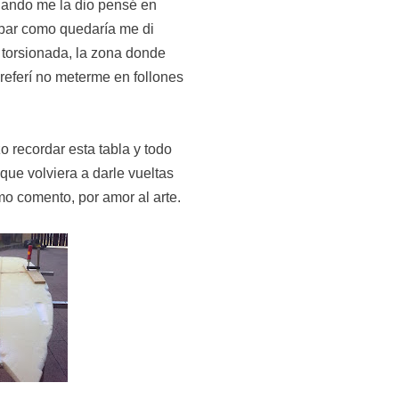
cuando me la dio pensé en
obar como quedaría me di
 torsionada, la zona donde
referí no meterme en follones
zo recordar esta tabla y todo
que volviera a darle vueltas
omo comento, por amor al arte.