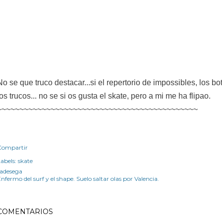
No se que truco destacar...si el repertorio de impossibles, los b
los trucos... no se si os gusta el skate, pero a mi me ha flipao.
~~~~~~~~~~~~~~~~~~~~~~~~~~~~~~~~~~~~~~~~~~~~~
Compartir
abels:
skate
radesega
nfermo del surf y el shape. Suelo saltar olas por Valencia.
COMENTARIOS