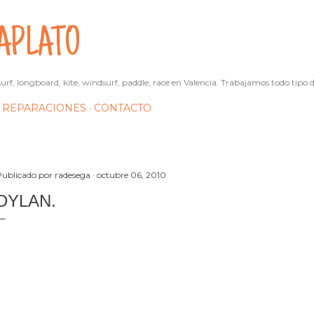
Ir al contenido principal
APLATO
urf, longboard, kite, windsurf, paddle, race en Valencia. Trabajamos todo tipo d
REPARACIONES
CONTACTO
Publicado por
radesega
octubre 06, 2010
DYLAN.