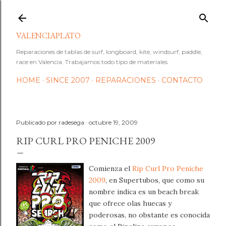
Ir al contenido principal
VALENCIAPLATO
Reparaciones de tablas de surf, longboard, kite, windsurf, paddle,
race en Valencia. Trabajamos todo tipo de materiales.
HOME
SINCE 2007
REPARACIONES
CONTACTO
Publicado por
radesega
octubre 19, 2009
RIP CURL PRO PENICHE 2009
Comienza el
Rip Curl Pro Peniche
2009
, en Supertubos, que como su
nombre indica es un beach break
que ofrece olas huecas y
poderosas, no obstante es conocida