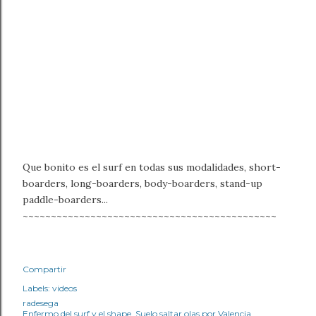
Que bonito es el surf en todas sus modalidades, short-
boarders, long-boarders, body-boarders, stand-up
paddle-boarders...
~~~~~~~~~~~~~~~~~~~~~~~~~~~~~~~~~~~~~~~~~~~~~
Compartir
Labels:
videos
radesega
Enfermo del surf y el shape. Suelo saltar olas por Valencia.