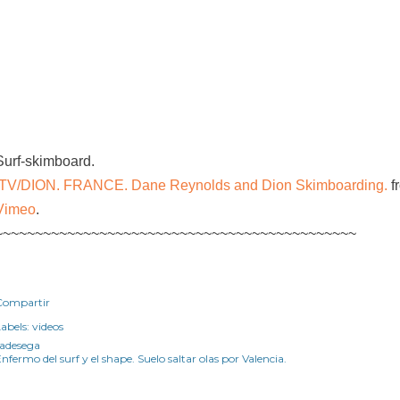
Surf-skimboard.
.TV/DION. FRANCE. Dane Reynolds and Dion Skimboarding.
f
Vimeo
.
~~~~~~~~~~~~~~~~~~~~~~~~~~~~~~~~~~~~~~~~~~~~~
Compartir
abels:
videos
radesega
nfermo del surf y el shape. Suelo saltar olas por Valencia.