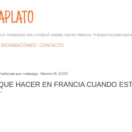
Ir al contenido principal
APLATO
urf, longboard, kite, windsurf, paddle, race en Valencia. Trabajamos todo tipo d
REPARACIONES
CONTACTO
Publicado por
radesega
febrero 15, 2009
QUE HACER EN FRANCIA CUANDO ES