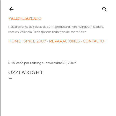
Ir al contenido principal
VALENCIAPLATO
Reparaciones de tablas de surf, longboard, kite, windsurf, paddle,
race en Valencia. Trabajamos todo tipo de materiales.
HOME
SINCE 2007
REPARACIONES
CONTACTO
Publicado por
radesega
noviembre 26, 2007
OZZI WRIGHT