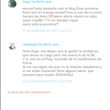
hugo
ha dicho que…
wenas!!!esta bastante xulo el blog.Esas primeras
fotos son en el puig verdad?creo q ese dia vi como
haciais las fotos XD!weno ahora mismo no sabs
quien soy(Bic 7'3 con bandas rojas)
weno asta la proxima!!!
21 de septiembre de 2007 a las 0:42
radesega
ha dicho que…
Hola Hugo, me alegro que te guste! la verdad es
que ahora no caigo pero me suena lo de la Bic.
Y si, son en el Puig, huyendo de la masificación de
Porsa.
Si me ves algún día que no te importe saludarme y
si me están haciendo fotos alguna caerá, que
siempre hace ilusión JAJAJAJAJ
21 de septiembre de 2007 a las 8:38
PUBLICAR UN COMENTARIO